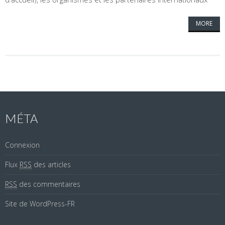
MORE
MÉTA
Connexion
Flux
RSS
des articles
RSS
des commentaires
Site de WordPress-FR