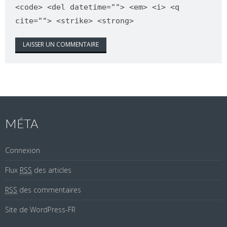
<code> <del datetime=""> <em> <i> <q
cite=""> <strike> <strong>
MÉTA
Connexion
Flux
RSS
des articles
RSS
des commentaires
Site de WordPress-FR