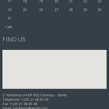
17
18
19
20
21
22
23
24
25
26
27
28
29
30
31
« jan
FIND US
C/ Kindonou 04 BP 602 Cotonou – Benin
Telephone: +229 21 38 65 50
Fax: +229 21 38 65 48
Email: sytobenin@gmail.com